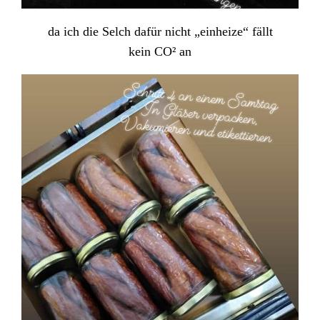
da ich die Selch dafür nicht „einheize“ fällt
kein CO² an